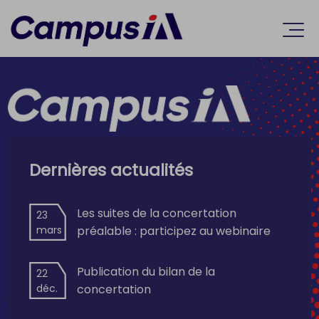
Accèder directement au contenu
Ouvr
Dernières actualités
Les suites de la concertation
23
mars
préalable : participez au webinaire
Publication du bilan de la
22
déc.
concertation