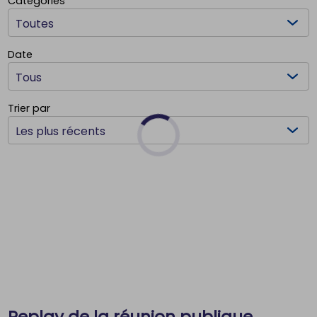
Catégories
Filtrer les documents par:
Date
Trier par
Replay de la réunion publique